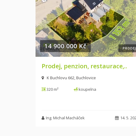
14 900 000 Kč
PRODEJ
Prodej, penzion, restaurace,..
K Buchlovu 662, Buchlovice
320 m²
koupelna
Ing. Michal Macháček
14. 5. 20