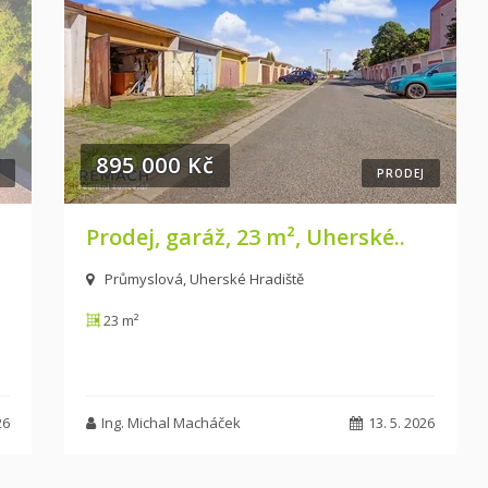
895 000 Kč
PRODEJ
Prodej, garáž, 23 m², Uherské..
Průmyslová, Uherské Hradiště
23 m²
26
Ing. Michal Macháček
13. 5. 2026