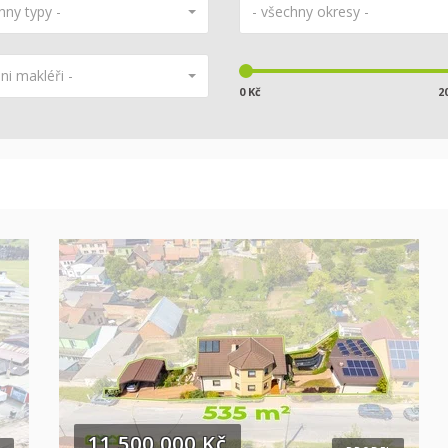
hny typy -
- všechny okresy -
hni makléři -
0 Kč
2
11 500 000 Kč