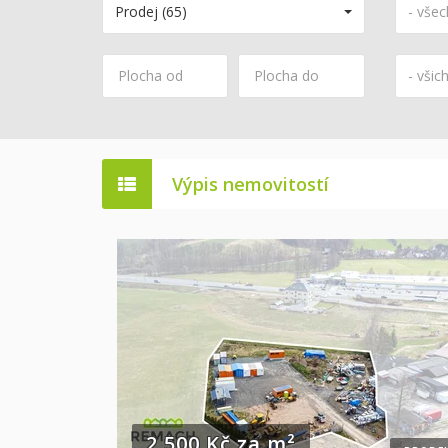
Prodej (65)
- všec
- všic
Výpis nemovitostí
2 500 Kč za m²