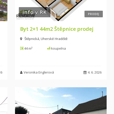
info v RK
PRODEJ
Byt 2+1 44m2 Štěpnice prodej
Štěpnická, Uherské Hradiště
44 m²
koupelna
26
Veronika Englerová
4. 6. 2026