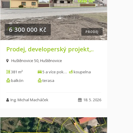
6 300 000 Kč
PRODEJ
Prodej, developerský projekt,..
Huštěnovice 50, Huštěnovice
381 m²
5 a více pokojů
koupelna
balkón
terasa
Ing. Michal Macháček
18. 5. 2026