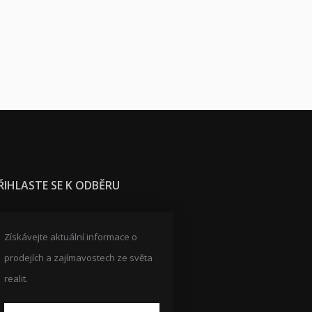
ŘIHLASTE SE K ODBĚRU
Získávejte aktuální informace o
prodejích a zajímavostech ze světa
realit.