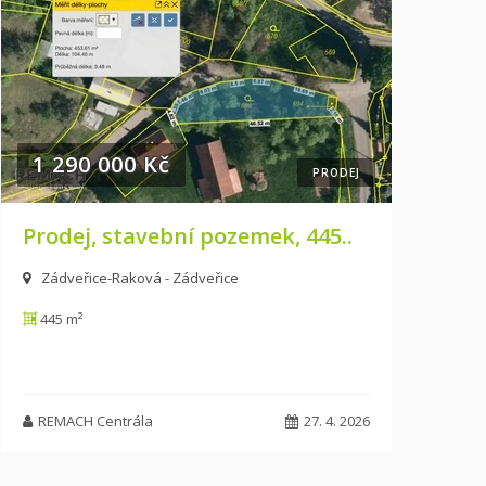
1 290 000 Kč
PRODEJ
Prodej, stavební pozemek, 445..
Zádveřice-Raková - Zádveřice
445 m²
REMACH Centrála
27. 4. 2026