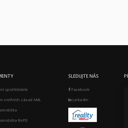
MENTY
SLEDUJTE NÁS
P
í spotřebitele
Facebook
m vnitřních zásad AML
LinkedIn
omobilita
omobilita RoPD