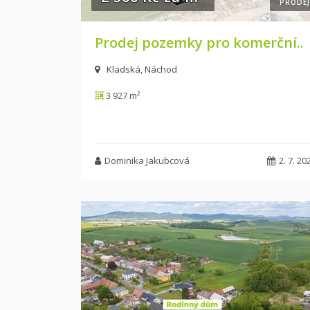
PRODEJ
Prodej pozemky pro komerční..
Kladská, Náchod
3 927 m²
Dominika Jakubcová
2. 7. 20