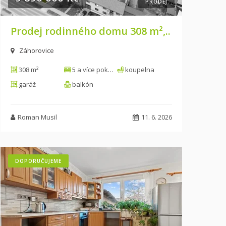
PRODEJ
Prodej rodinného domu 308 m²,..
Záhorovice
308 m²
5 a více pokojů
koupelna
garáž
balkón
Roman Musil
11. 6. 2026
DOPORUČUJEME