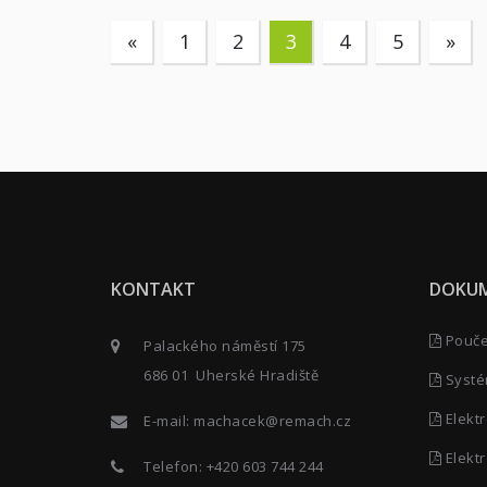
«
1
2
3
4
5
»
KONTAKT
DOKU
Poučen
Palackého náměstí 175
686 01 Uherské Hradiště
Systé
Elektr
E-mail:
machacek@remach.cz
Elektr
Telefon:
+420 603 744 244