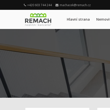
+420 603 744 244
machacek@remach.cz
Hlavní strana
Nemovit