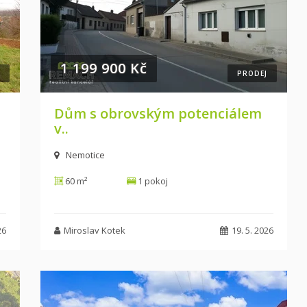
1 199 900 Kč
PRODEJ
Dům s obrovským potenciálem
v..
Nemotice
60 m²
1 pokoj
26
Miroslav Kotek
19. 5. 2026