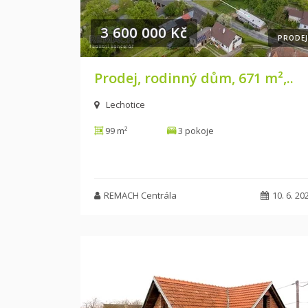
3 600 000 Kč
PRODEJ
Prodej, rodinný dům, 671 m²,..
Lechotice
99 m²
3 pokoje
REMACH Centrála
10. 6. 20