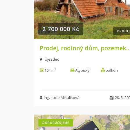
2 700 000 Kč
PRODEJ
Prodej, rodinný dům, pozemek..
Újezdec
164 m²
Atypický
balkón
Ing. Lucie Mikulíková
20. 5. 20
DOPORUČUJEME