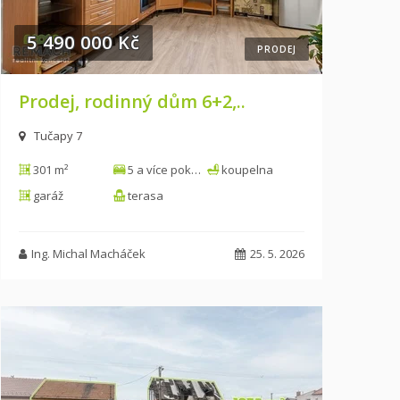
5 490 000 Kč
PRODEJ
Prodej, rodinný dům 6+2,..
Tučapy 7
301 m²
5 a více pokojů
koupelna
garáž
terasa
Ing. Michal Macháček
25. 5. 2026