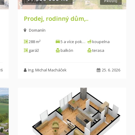
PRODEJ
Prodej, rodinný dům,..
Domanín
288 m²
5 a více pokojů
koupelna
garáž
balkón
terasa
26
Ing. Michal Macháček
25. 6. 2026