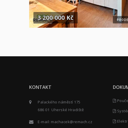
3 200 000 Kč
PRODE
KONTAKT
DOKU
Poučen
Palackého náměstí 175
686 01 Uherské Hradiště
Systé
Elektr
E-mail:
machacek@remach.cz