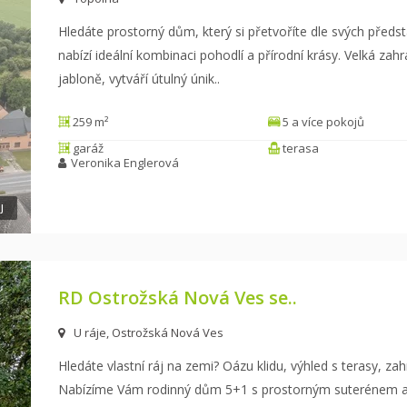
Hledáte prostorný dům, který si přetvoříte dle svých pře
nabízí ideální kombinaci pohodlí a přírodní
krásy. Velká zahr
jabloně, vytváří útulný únik
..
259 m²
5 a více pokojů
garáž
terasa
Veronika Englerová
J
RD Ostrožská Nová Ves se..
U ráje, Ostrožská Nová Ves
Hledáte vlastní ráj na zemi? Oázu klidu, výhled s terasy, za
Nabízíme Vám rodinný dům 5+1 s
prostorným suterénem a 