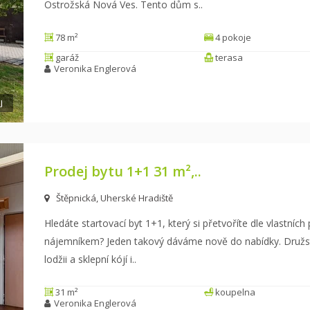
Ostrožská Nová Ves. Tento dům s
..
78 m²
4 pokoje
garáž
terasa
Veronika Englerová
J
Prodej bytu 1+1 31 m²,..
Štěpnická, Uherské Hradiště
Hledáte startovací byt 1+1, který si přetvoříte dle vlastních
nájemníkem? Jeden takový dáváme nově
do nabídky. Družst
lodžii a sklepní kójí i
..
31 m²
koupelna
Veronika Englerová