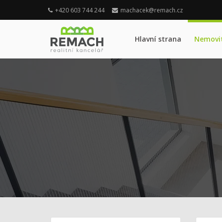
+420 603 744 244
machacek@remach.cz
Hlavní strana
Nemovit