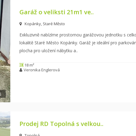
Garáž o veliksti 21m1 ve..
Kopánky, Staré Město
Exkluzivně nabízíme prostornou garážovou jednotku s celk
lokalitě Staré Město Kopánky. Garáž je ideální
pro parkování
plocha pro uložení nábytku a
..
18 m²
Veronika Englerová
J
Prodej RD Topolná s velkou..
Topolná