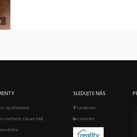
J
MENTY
SLEDUJTE NÁS
P
í spotřebitele
Facebook
m vnitřních zásad AML
LinkedIn
omobilita