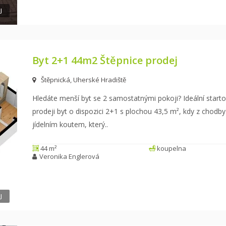
J
Byt 2+1 44m2 Štěpnice prodej
Štěpnická, Uherské Hradiště
Hledáte menší byt se 2 samostatnými pokoji? Ideální starto
prodeji byt o dispozici 2+1 s plochou
43,5 m², kdy z chodby
jídelním koutem, který
..
44 m²
koupelna
Veronika Englerová
J