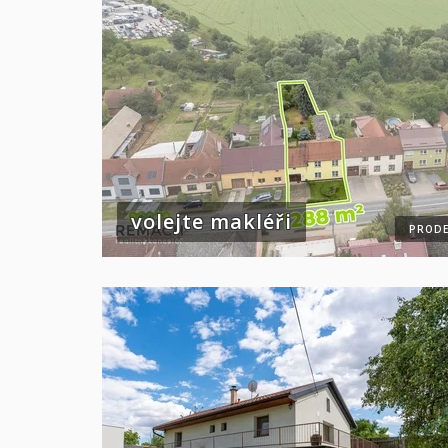
volejte makléři
PRODE