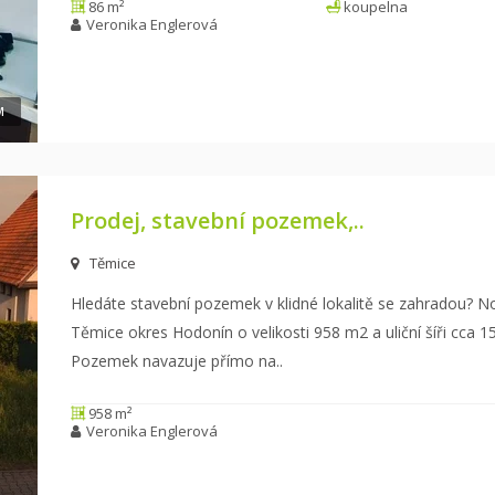
86 m²
koupelna
Veronika Englerová
M
Prodej, stavební pozemek,..
Těmice
Hledáte stavební pozemek v klidné lokalitě se zahradou? 
Těmice okres Hodonín o velikosti 958 m2 a
uliční šíři cca
Pozemek navazuje přímo na
..
958 m²
Veronika Englerová