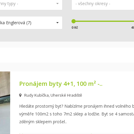
hny typy -
- všechny okresy -
ka Englerová (7)
0 Kč
4
Pronájem byty 4+1, 100 m² -..
Rudy Kubíčka, Uherské Hradiště
Hledáte prostorný byt? Nabízíme pronájem ihned volného b
výměře 100m2 s toho 7m2 sklep a lodžie.
Byt se 4 samosta
zděným sklepem prošel
..