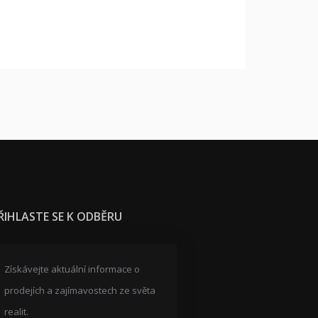
ŘIHLASTE SE K ODBĚRU
Získávejte aktuální informace o
prodejích a zajímavostech ze světa
realit.