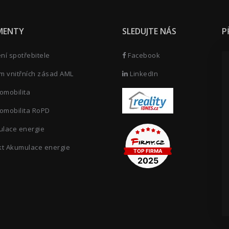
MENTY
SLEDUJTE NÁS
P
í spotřebitele
Facebook
m vnitřních zásad AML
LinkedIn
omobilita
omobilita RoPD
lace energie
kt Akumulace energie