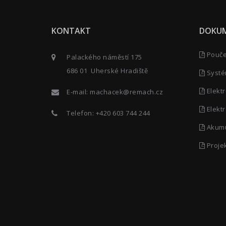
KONTAKT
DOKU
Poučen
Palackého náměstí 175
686 01 Uherské Hradiště
Systé
Elektr
E-mail:
machacek@remach.cz
Elektr
Telefon:
+420 603 744 244
Akumu
Proje