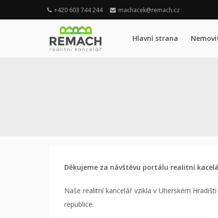
+420 603 744 244
machacek@remach.cz
Hlavní strana
Nemovit
Děkujeme za návštěvu portálu realitní kacel
Naše realitní kancelář vzikla v Uherském Hradišti 
republice.