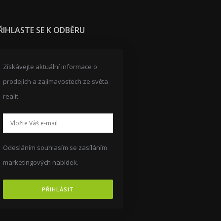
ŘIHLASTE SE K ODBĚRU
Získávejte aktuální informace o
prodejích a zajímavostech ze světa
realit.
Odesláním souhlasím se zasíláním
marketingových nabídek.
PŘIHLÁSIT