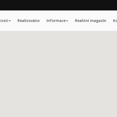
osti
Realizováno
Informace
Realitní magazín
K