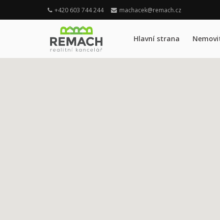
+420 603 744 244
machacek@remach.cz
Hlavní strana
Nemovit