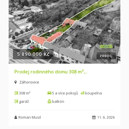
5 890 000 Kč
PRODEJ
Prodej rodinného domu 308 m²,..
Záhorovice
308 m²
5 a více pokojů
koupelna
garáž
balkón
Roman Musil
11. 6. 2026