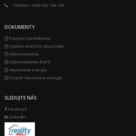
Telefon:
+420 603 744 244
DOKUMENTY
Poučení spotřebitele
Systém vnitřních zásad AML
Elektromobilita
Elektromobilita RoPD
Akumulace energie
Projekt Akumulace energie
SLEDUJTE NÁS
Facebook
LinkedIn