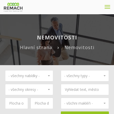
Nav
NEMOVITOSTI
Hlavní strana
Nemovitosti
- všechny nabídky -
- všechny typy -
- všechny okresy -
- všichni makléři -