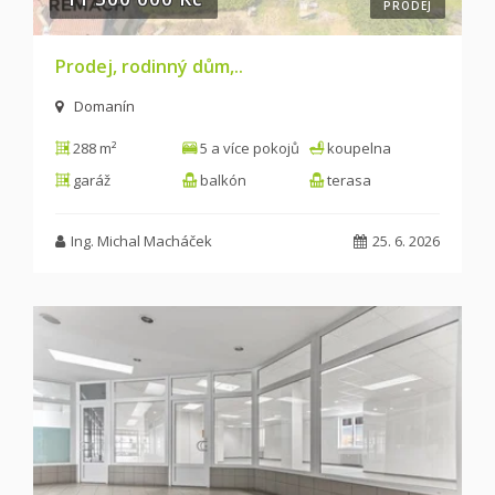
PRODEJ
Prodej, rodinný dům,..
Domanín
288 m²
5 a více pokojů
koupelna
garáž
balkón
terasa
Ing. Michal Macháček
25. 6. 2026