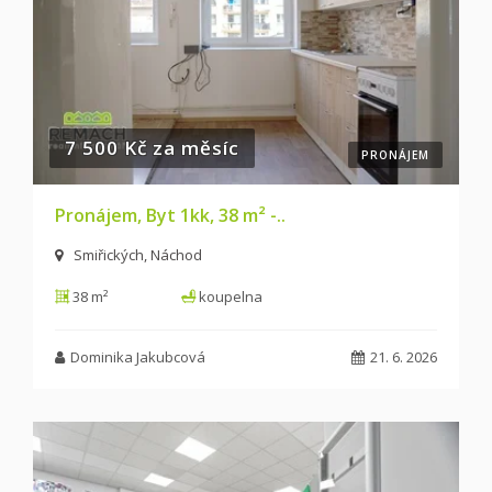
7 500 Kč za měsíc
PRONÁJEM
Pronájem, Byt 1kk, 38 m² -..
Smiřických, Náchod
38 m²
koupelna
Dominika Jakubcová
21. 6. 2026