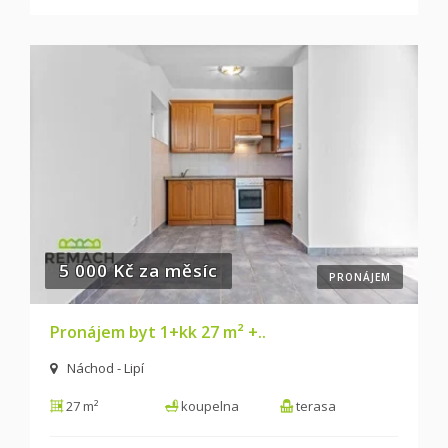
5 000 Kč za měsíc
PRONÁJEM
Pronájem byt 1+kk 27 m² +..
Náchod - Lipí
27 m²
koupelna
terasa