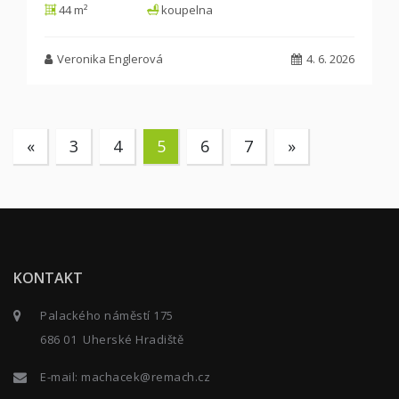
44 m²
koupelna
Veronika Englerová
4. 6. 2026
«
3
4
5
6
7
»
KONTAKT
Palackého náměstí 175
686 01 Uherské Hradiště
E-mail:
machacek@remach.cz