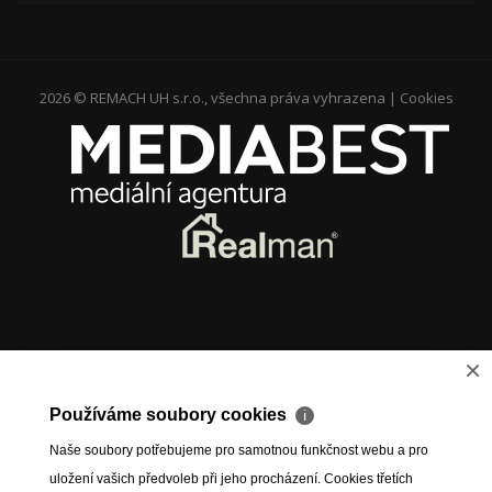
2026 © REMACH UH s.r.o., všechna práva vyhrazena |
Cookies
×
Používáme soubory cookies
ℹ
Naše soubory potřebujeme pro samotnou funkčnost webu a pro
uložení vašich předvoleb při jeho procházení. Cookies třetích