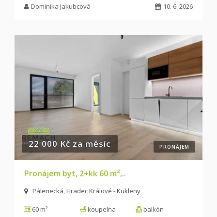
Dominika Jakubcová
10. 6. 2026
22 000 Kč za měsíc
PRONÁJEM
Pronájem byt, 2+kk 60 m²,..
Pálenecká, Hradec Králové - Kukleny
60 m²
koupelna
balkón