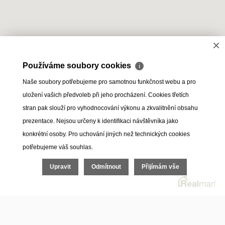
×
Používáme soubory cookies
ℹ
Naše soubory potřebujeme pro samotnou funkčnost webu a pro
uložení vašich předvoleb při jeho procházení. Cookies třetích
stran pak slouží pro vyhodnocování výkonu a zkvalitnění obsahu
prezentace. Nejsou určeny k identifikaci návštěvníka jako
konkrétní osoby. Pro uchování jiných než technických cookies
potřebujeme váš souhlas.
Upravit
Odmítnout
Přijímám vše
Online odhad
Dovolená Španělsko
- všechny nabídky -
- všechny typy -
- všechny okresy -