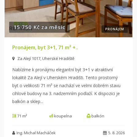
15 750 Kč za měsíc
PRONÁJEM
Pronájem, byt 3+1, 71 m² +..
Za Alejí 1017, Uherské Hradiště
Nabízíme k pronájmu elegantní byt 3+1 v atraktivní
lokalitě Za Alejí v Uherském Hradišti. Tento prostorný
byt o velikosti 71 m² se nachází ve
velmi dobrém stavu
cihlové budovy na 3. nadzemním podlaží. K dispozici je
balkón a sklep.
..
71 m²
koupelna
balkón
Ing. Michal Macháček
5. 8. 2026