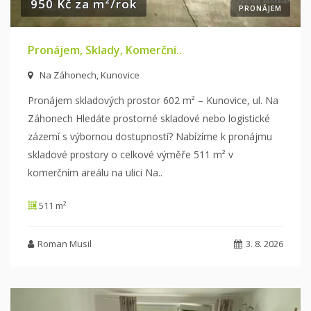
950 Kč za m²/rok
PRONÁJEM
Pronájem, Sklady, Komerční..
Na Záhonech, Kunovice
Pronájem skladových prostor 602 m² – Kunovice, ul. Na
Záhonech Hledáte prostorné skladové nebo logistické
zázemí s výbornou dostupností?
Nabízíme k pronájmu
skladové prostory o celkové výměře 511 m² v
komerčním areálu na ulici Na
..
511 m²
Roman Musil
3. 8. 2026