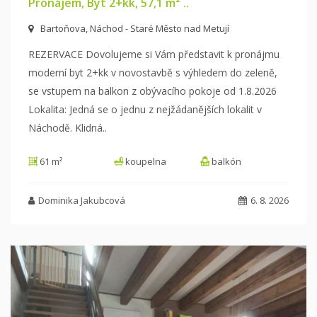
Pronájem, Byt 2+kk, 57,1 m² ..
Bartoňova, Náchod - Staré Město nad Metují
REZERVACE Dovolujeme si Vám představit k pronájmu
moderní byt 2+kk v novostavbě s výhledem do zeleně,
se vstupem na balkon z obývacího pokoje
od 1.8.2026
Lokalita: Jedná se o jednu z nejžádanějších lokalit v
Náchodě. Klidná
..
61 m²
koupelna
balkón
Dominika Jakubcová
6. 8. 2026