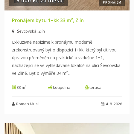
15 000 Kč za měsíc
PRONÁJEM
Pronájem bytu 1+kk 33 m², Zlín
Ševcovská, Zlín
Exkluzivně nabízíme k pronájmu moderně
zrekonstruovaný byt o dispozici 1+kk, který byl citlivou
úpravou přeměněn na praktické a vzdušné 1+1,
nacházející se ve vyhledávané lokalitě na ulici Ševcovská
ve Zlíně. Byt o výměře 34 m²
..
33 m²
koupelna
terasa
Roman Musil
4. 8. 2026