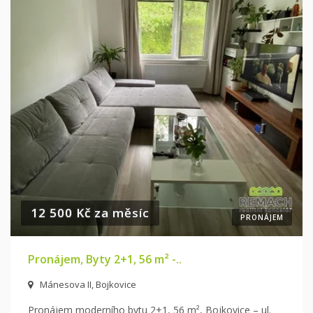
12 500 Kč za měsíc
PRONÁJEM
Pronájem, Byty 2+1, 56 m² -..
Mánesova II, Bojkovice
Pronájem moderního bytu 2+1, 56 m², Bojkovice – ul.