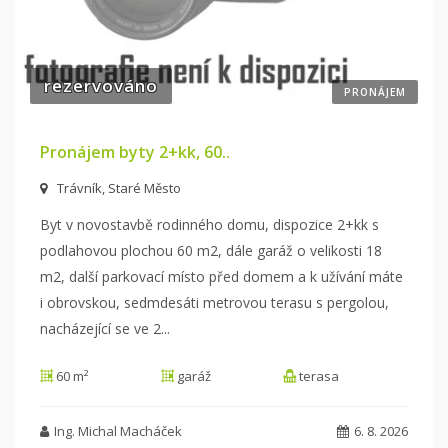
rezervováno
PRONÁJEM
Pronájem byty 2+kk, 60..
Trávník, Staré Město
Byt v novostavbě rodinného domu, dispozice 2+kk s
podlahovou plochou 60 m2, dále garáž o velikosti 18
m2, další parkovací místo před domem a k
užívání máte
i obrovskou, sedmdesáti metrovou terasu s pergolou,
nacházející se ve 2.
..
60 m²
garáž
terasa
Ing. Michal Macháček
6. 8. 2026