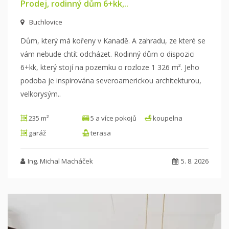
Prodej, rodinný dům 6+kk,..
Buchlovice
Dům, který má kořeny v Kanadě. A zahradu, ze které se
vám nebude chtít odcházet. Rodinný dům o dispozici
6+kk, který stojí na pozemku o
rozloze 1 326 m². Jeho
podoba je inspirována severoamerickou architekturou,
velkorysým
..
235 m²
5 a více pokojů
koupelna
garáž
terasa
Ing. Michal Macháček
5. 8. 2026