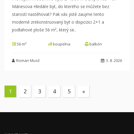
Mánesova Hledáte byt, do kterého se můžete bez
starostí nastěhovat? Pak vás jistě zaujme
tento
moderně zrekonstruovaný byt o dispozici 2+1 a
podlahové ploše 56 m², který se
..
56 m²
koupelna
balkón
Roman Musil
3. 8. 2026
1
2
3
4
5
»