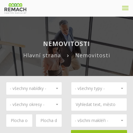
Nav
NEMOVITOSTI
Hlavní strana
Nemovitosti
- všechny nabídky -
- všechny typy -
- všechny okresy -
- všichni makléři -