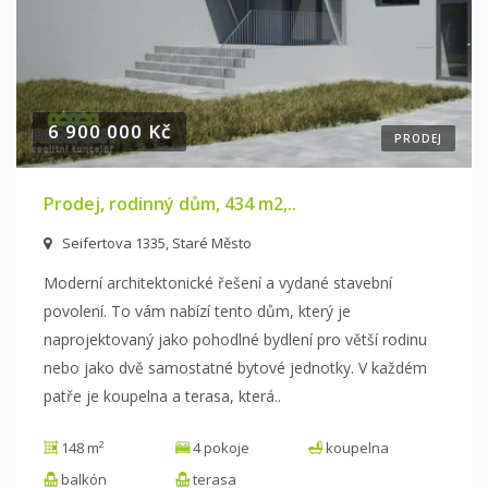
6 900 000 Kč
PRODEJ
Prodej, rodinný dům, 434 m2,..
Seifertova 1335, Staré Město
Moderní architektonické řešení a vydané stavební
povolení. To vám nabízí tento dům, který je
naprojektovaný jako pohodlné bydlení pro větší
rodinu
nebo jako dvě samostatné bytové jednotky. V každém
patře je koupelna a terasa, která
..
148 m²
4 pokoje
koupelna
balkón
terasa