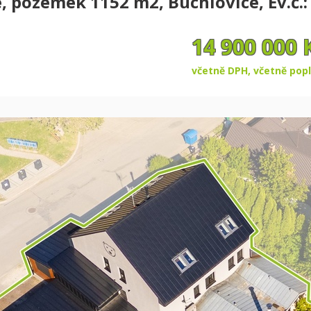
, pozemek 1152 m2, Buchlovice, Ev.č.:
14 900 000 
včetně DPH, včetně popl