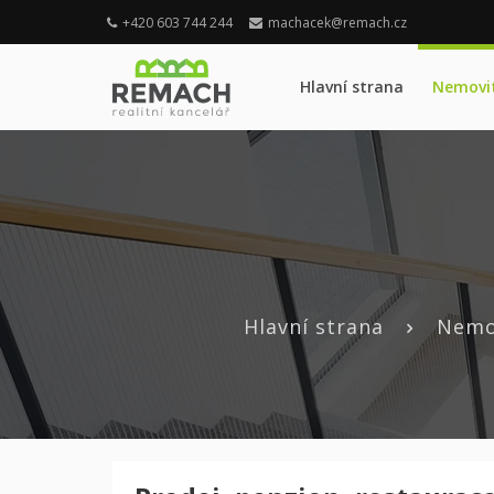
+420 603 744 244
machacek@remach.cz
Hlavní strana
Nemovit
Hlavní strana
Nemo