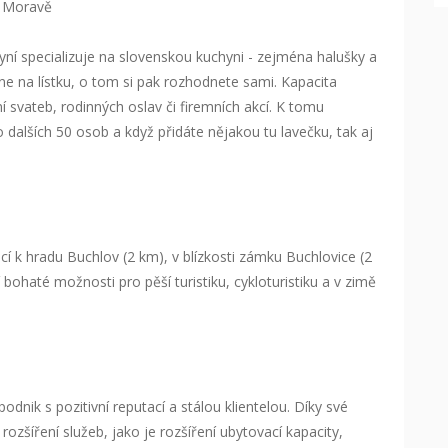
a Moravě
í specializuje na slovenskou kuchyni - zejména halušky a
tane na lístku, o tom si pak rozhodnete sami. Kapacita
svateb, rodinných oslav či firemních akcí. K tomu
 dalších 50 osob a když přidáte nějakou tu lavečku, tak aj
ucí k hradu Buchlov (2 km), v blízkosti zámku Buchlovice (2
 bohaté možnosti pro pěší turistiku, cykloturistiku a v zimě
nik s pozitivní reputací a stálou klientelou. Díky své
ozšíření služeb, jako je rozšíření ubytovací kapacity,