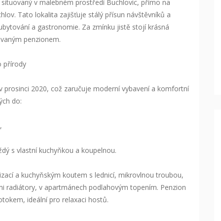
situovaný v malebném prostředí Buchlovic, přímo na
lov. Tato lokalita zajišťuje stálý přísun návštěvníků a
 ubytování a gastronomie. Za zmínku jistě stojí krásná
ovaným penzionem.
 přírody
 prosinci 2020, což zaručuje moderní vybavení a komfortní
ých do:
,
ždý s vlastní kuchyňkou a koupelnou.
tizací a kuchyňským koutem s lednicí, mikrovlnou troubou,
mi radiátory, v apartmánech podlahovým topením. Penzion
tokem, ideální pro relaxaci hostů.