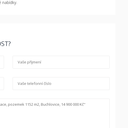
é nabídky.
ST?