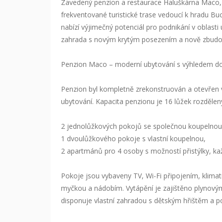
Zavedený penzion a restaurace Haluškárna Maco, 
frekventované turistické trase vedoucí k hradu Buch
nabízí výjimečný potenciál pro podnikání v oblasti
zahrada s novým krytým posezením a nově zbud
Penzion Maco – moderní ubytování s výhledem do
Penzion byl kompletně zrekonstruován a otevřen v
ubytování. Kapacita penzionu je 16 lůžek rozdělen
2 jednolůžkových pokojů se společnou koupelnou
1 dvoulůžkového pokoje s vlastní koupelnou,
2 apartmánů pro 4 osoby s možností přistýlky, ka
Pokoje jsou vybaveny TV, Wi-Fi připojením, klima
myčkou a nádobím. Vytápění je zajištěno plynový
disponuje vlastní zahradou s dětským hřištěm a po