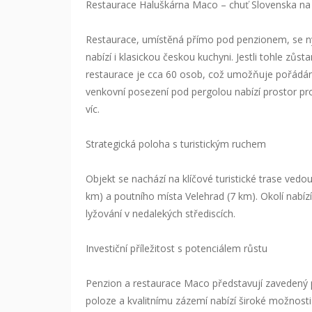
️Restaurace Haluškárna Maco – chuť Slovenska n
Restaurace, umístěná přímo pod penzionem, se nyn
nabízí i klasickou českou kuchyni. Jestli tohle zůs
restaurace je cca 60 osob, což umožňuje pořádání 
venkovní posezení pod pergolou nabízí prostor pro
víc.
Strategická poloha s turistickým ruchem
Objekt se nachází na klíčové turistické trase vedo
km) a poutního místa Velehrad (7 km). Okolí nabízí
lyžování v nedalekých střediscích.
Investiční příležitost s potenciálem růstu
Penzion a restaurace Maco představují zavedený pod
poloze a kvalitnímu zázemí nabízí široké možnosti r