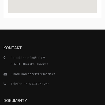
KONTAKT
Palackého náměstí 175
686 01 Uherské Hradiště
E-mail:
machacek@remach.cz
Telefon:
+420 603 744 244
DOKUMENTY