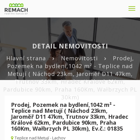
Nav
DETAIL NEMOVITOSTI
Hlavní strana
Nemovitosti
Prodej,
Pozemek na bydlení,1042 m² - Teplice nad
Metují ( Náchod 23km, Jaroměř D11 47km,
Trutnov 33km, Hradec Králové 62km,
Pardubice 90km, Praha 160Km, Wałbrzych PL
30km)
Prodej, Pozemek na bydlení,1042 m² -
Teplice nad Metují ( Náchod 23km,
Jaroměř D11 47km, Trutnov 33km, Hradec
Králové 62km, Pardubice 90km, Praha
160Km, Wałbrzych PL 30km), Ev.č.: 01835
Teplice nad Metují - Lachov