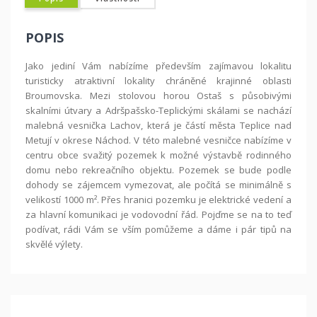
POPIS
Jako jediní Vám nabízíme především zajímavou lokalitu
turisticky atraktivní lokality chráněné krajinné oblasti
Broumovska. Mezi stolovou horou Ostaš s působivými
skalními útvary a Adršpašsko-Teplickými skálami se nachází
malebná vesnička Lachov, která je částí města Teplice nad
Metují v okrese Náchod. V této malebné vesničce nabízíme v
centru obce svažitý pozemek k možné výstavbě rodinného
domu nebo rekreačního objektu. Pozemek se bude podle
dohody se zájemcem vymezovat, ale počítá se minimálně s
velikostí 1000 m². Přes hranici pozemku je elektrické vedení a
za hlavní komunikaci je vodovodní řád. Pojďme se na to teď
podívat, rádi Vám se vším pomůžeme a dáme i pár tipů na
skvělé výlety.