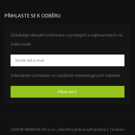
PŘIHLASTE SE K ODBĚRU
Získávejte aktuální informace o prodejích a zajímavostech ze
světa realit.
Odesláním souhlasím se zasíláním marketingových nabídek.
PŘIHLÁSIT
2026 © REMACH UH s.r.o., všechna práva vyhrazena |
Cookies