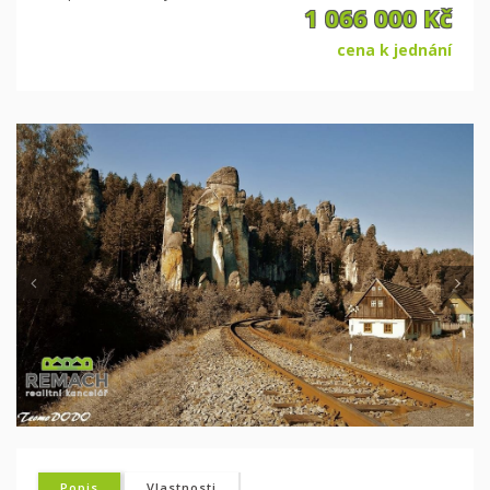
1 066 000 Kč
cena k jednání
Předchozí
D
Popis
Vlastnosti