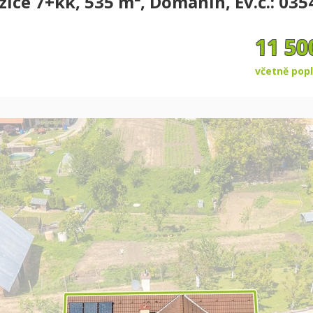
ice 7+kk, 535 m², Domanín, Ev.č.: 035
11 50
včetně popl