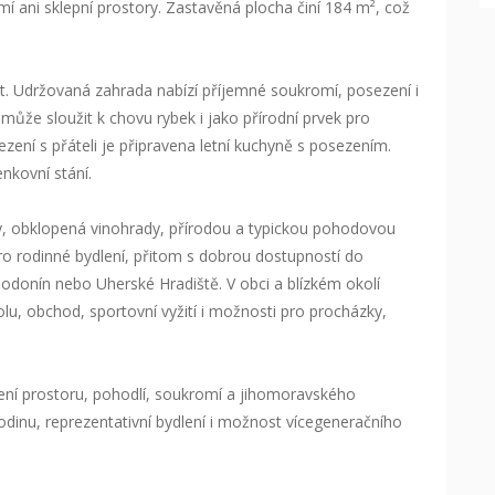
emí ani sklepní prostory. Zastavěná plocha činí 184 m², což
st. Udržovaná zahrada nabízí příjemné soukromí, posezení i
může sloužit k chovu rybek i jako přírodní prvek pro
ezení s přáteli je připravena letní kuchyně s posezením.
nkovní stání.
vy, obklopená vinohrady, přírodou a typickou pohodovou
ro rodinné bydlení, přitom s dobrou dostupností do
odonín nebo Uherské Hradiště. V obci a blízkém okolí
lu, obchod, sportovní vyžití i možnosti pro procházky,
pojení prostoru, pohodlí, soukromí a jihomoravského
rodinu, reprezentativní bydlení i možnost vícegeneračního