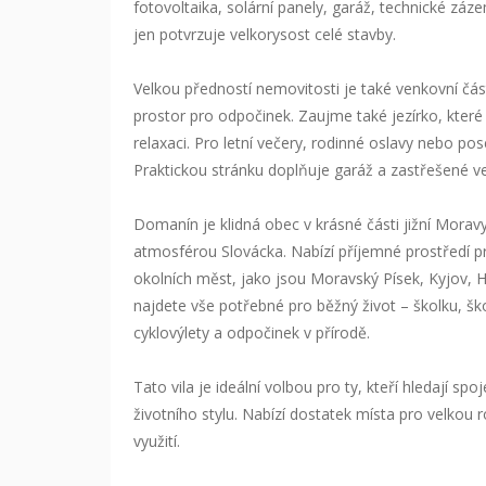
fotovoltaika, solární panely, garáž, technické záz
jen potvrzuje velkorysost celé stavby.
Velkou předností nemovitosti je také venkovní čá
prostor pro odpočinek. Zaujme také jezírko, které 
relaxaci. Pro letní večery, rodinné oslavy nebo pos
Praktickou stránku doplňuje garáž a zastřešené ve
Domanín je klidná obec v krásné části jižní Mora
atmosférou Slovácka. Nabízí příjemné prostředí p
okolních měst, jako jsou Moravský Písek, Kyjov, H
najdete vše potřebné pro běžný život – školku, ško
cyklovýlety a odpočinek v přírodě.
Tato vila je ideální volbou pro ty, kteří hledají s
životního stylu. Nabízí dostatek místa pro velkou 
využití.