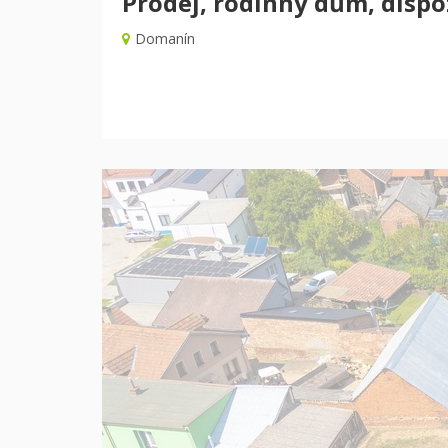
Prodej, rodinný dům, dispoz
Domanín
Předchozí