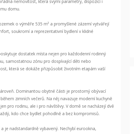
dná nemovitost, která svými parametry, dispozicí i
nému domu.
 pozemek o výměře 535 m² a promyšlené zázemí vytvářejí
fort, soukromí a reprezentativní bydlení v klidné
 poskytuje dostatek místa nejen pro každodenní rodinný
rnu, samostatnou zónu pro dospívající děti nebo
tost, která se dokáže přizpůsobit životním etapám vaší
 zároveň. Dominantou obytné části je prostorný obývací
u během zimních večerů. Na něj navazuje moderní kuchyně
jen pro rodinu, ale i pro návštěvy. V domě se nacházejí dvě
 každý, kdo chce bydlet pohodlně a bez kompromisů.
í a je nadstandardně vybavený. Nechybí eurookna,