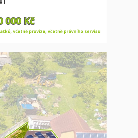
41
0 000 Kč
atků, včetně provize, včetně právního servisu
Další