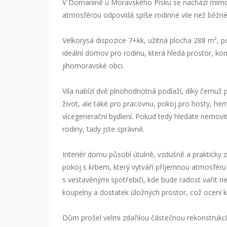
V Domaníně u Moravského Písku se nachází mimořá
atmosférou odpovídá spíše rodinné vile než běž
Velkorysá dispozice 7+kk, užitná plocha 288 m²,
ideální domov pro rodinu, která hledá prostor, kom
jihomoravské obci.
Vila nabízí dvě plnohodnotná podlaží, díky čemuž
život, ale také pro pracovnu, pokoj pro hosty, he
vícegenerační bydlení. Pokud tedy hledáte nemovi
rodiny, tady jste správně.
Interiér domu působí útulně, vzdušně a prakticky
pokoj s krbem, který vytváří příjemnou atmosfér
s vestavěnými spotřebiči, kde bude radost vařit ne
koupelny a dostatek úložných prostor, což ocení
Dům prošel velmi zdařilou částečnou rekonstrukc