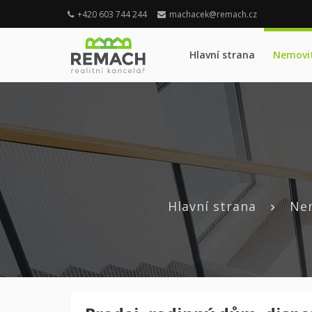
+420 603 744 244
machacek@remach.cz
Hlavní strana
Nemovit
Hlavní strana
Ne