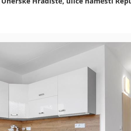
 Uherské Hradiště, ulice náměstí Repub