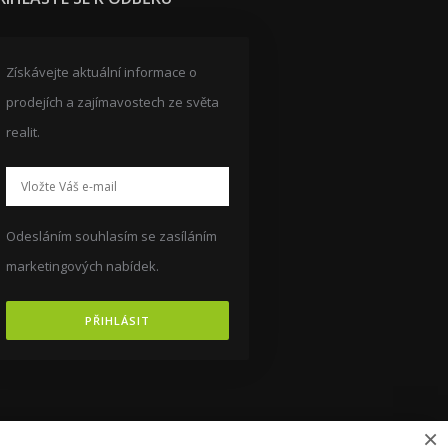
Získávejte aktuální informace o
prodejích a zajímavostech ze světa
realit.
Odesláním souhlasím se zasíláním
marketingových nabídek.
PŘIHLÁSIT
×