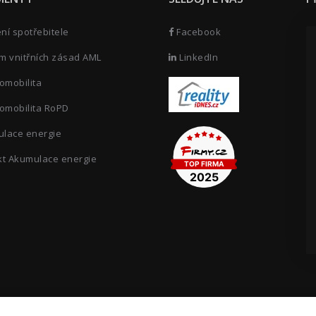
í spotřebitele
Facebook
m vnitřních zásad AML
LinkedIn
omobilita
omobilita RoPD
lace energie
kt Akumulace energie