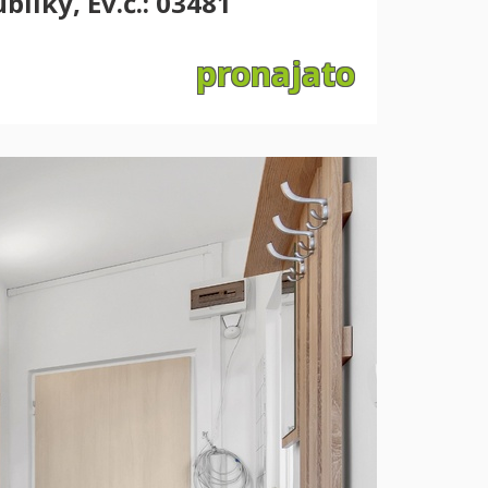
liky, Ev.č.: 03481
pronajato
Další