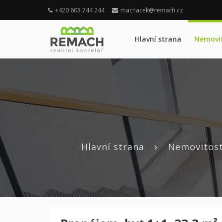
+420 603 744 244
machacek@remach.cz
Hlavní strana
Nemovit
Hlavní strana
Nemovitost