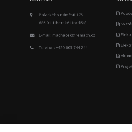
Poučen
Palackého náměstí 175
686 01 Uherské Hradiště
Systé
Elektr
E-mail:
machacek@remach.cz
Elektr
Telefon:
+420 603 744 244
Akumu
Proje