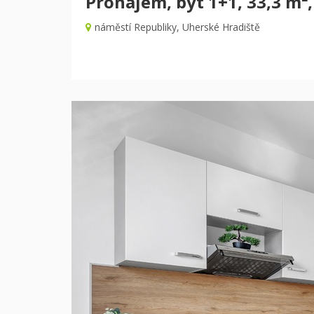
Pronájem, byt 1+1, 33,3 m²,
náměstí Republiky, Uherské Hradiště
Předchozí