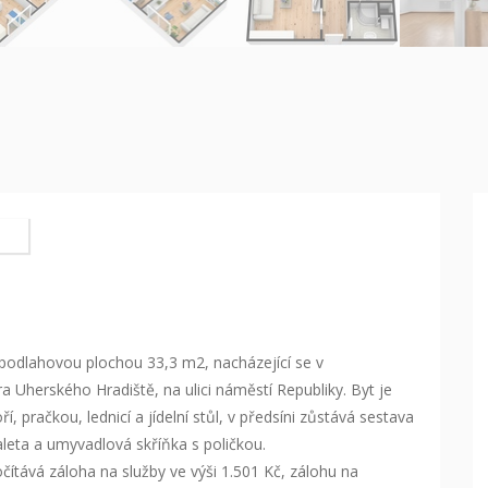
podlahovou plochou 33,3 m2, nacházející se v
 Uherského Hradiště, na ulici náměstí Republiky. Byt je
 pračkou, lednicí a jídelní stůl, v předsíni zůstává sestava
aleta a umyvadlová skříňka s poličkou.
čítává záloha na služby ve výši 1.501 Kč, zálohu na