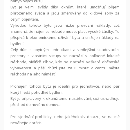
nábytkových kusů
Byt je velmi světlý díky oknům, které umožňují příjem
přirozeného světla a jsou směrovány do klidové zóny za
celým objektem.
Výhodou tohoto bytu jsou nízké provozní náklady, což
znamená, že nájemce nebude muset platit vysoké částky. To
přispívá k ekonomickému užívání bytu a snižuje náklady na
bydlení.
Celý dům s obytnými jednotkami a vedlejšími skladovacími
prostory s vlastními vstupy se nachází v oblíbené lokalitě
Náchoda, sídliště Plhov, kde se nachází veškerá občanská
vybavenost a pěší chůzí jste za 8 minut v centru města
Náchoda na jeho náměstí.
Pronájem tohoto bytu je ideální pro jednotlivce, nebo pár
který hledá pohodlné bydlení.
Byt je připravený k okamžitému nastěhování, což usnadňuje
přechod do nového domova.
Pro sjednání prohlídky, nebo jakéhokoliv dotazu, se na mě
neváhejte obrátit.