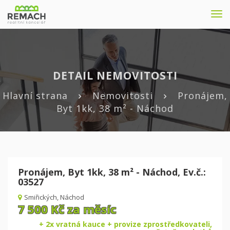
Nav
DETAIL NEMOVITOSTI
Hlavní strana
Nemovitosti
Pronájem,
Byt 1kk, 38 m² - Náchod
Pronájem, Byt 1kk, 38 m² - Náchod, Ev.č.:
03527
Smiřických, Náchod
7 500 Kč za měsíc
+ 2x vratná kauce + provize zprostředkovateli,