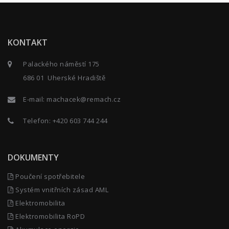
KONTAKT
Palackého náměstí 175
686 01 Uherské Hradiště
E-mail:
machacek@remach.cz
Telefon:
+420 603 744 244
DOKUMENTY
Poučení spotřebitele
Systém vnitřních zásad AML
Elektromobilita
Elektromobilita RoPD