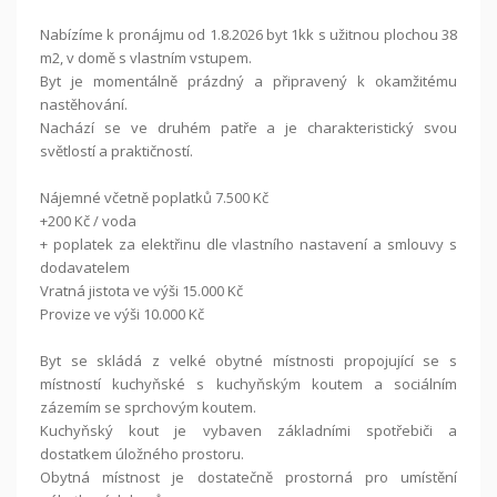
Nabízíme k pronájmu od 1.8.2026 byt 1kk s užitnou plochou 38
m2, v domě s vlastním vstupem.
Byt je momentálně prázdný a připravený k okamžitému
nastěhování.
Nachází se ve druhém patře a je charakteristický svou
světlostí a praktičností.
Nájemné včetně poplatků 7.500 Kč
+200 Kč / voda
+ poplatek za elektřinu dle vlastního nastavení a smlouvy s
dodavatelem
Vratná jistota ve výši 15.000 Kč
Provize ve výši 10.000 Kč
Byt se skládá z velké obytné místnosti propojující se s
místností kuchyňské s kuchyňským koutem a sociálním
zázemím se sprchovým koutem.
Kuchyňský kout je vybaven základními spotřebiči a
dostatkem úložného prostoru.
Obytná místnost je dostatečně prostorná pro umístění