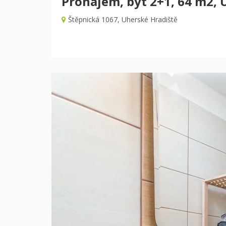
Pronájem, byt 2+1, 64 m2, U
Štěpnická 1067, Uherské Hradiště
Předchozí